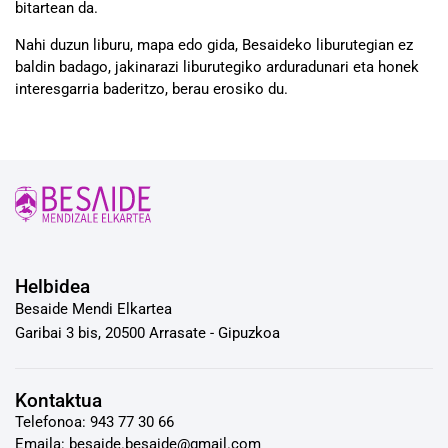
bitartean da.
Nahi duzun liburu, mapa edo gida, Besaideko liburutegian ez
baldin badago, jakinarazi liburutegiko arduradunari eta honek
interesgarria baderitzo, berau erosiko du.
Helbidea
Besaide Mendi Elkartea
Garibai 3 bis, 20500 Arrasate - Gipuzkoa
Kontaktua
Telefonoa: 943 77 30 66
Emaila: besaide.besaide@gmail.com