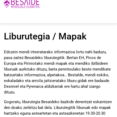
Liburutegia / Mapak
Edozein mendi irteeratarako informazioa lortu nahi baduzu,
pasa zaitez Besaideko liburutegitik. Bertan EH, Picos de
Europa eta Piriniotako mendi mapak eta mendiko ibilbideen
liburuak aurkituko dituzu, baita penintsulako beste mendikate
batzuetako informazioa, alpetakoa… Bestalde, mendi eskiko,
eskaladako eta arroila jaitsieratako liburu gidak ere badaude.
Desnivel eta Pyrenaica aldizkariak ere hartu ahal izango
dituzu.
Gogoratu, liburutegia Besaideko bazkide denentzat eskaintzen
den doako zerbitzu bat dela. Liburutegitik liburuak edo mapak
hartzeko eguna asteartetan eta asteazkenetan 19.30-20.30