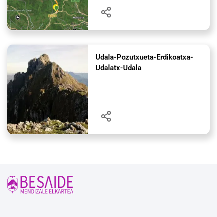
Udala-Pozutxueta-Erdikoatxa-
Udalatx-Udala