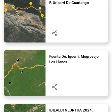
F. Uribarri De Cuartango
Fuente Dé, Iguerri, Mogrovejo,
Los Llanos
IBILALDI NEURTUA 2024.