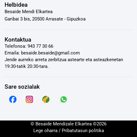
Helbidea
Besaide Mendi Elkartea
Garibai 3 bis, 20500 Arrasate - Gipuzkoa
Kontaktua
Telefonoa: 943 77 30 66
Emaila: besaide.besaide@gmail.com
Jende aurreko arreta zerbitzua astearte eta asteazkenetan
19:30-tatik 20:30-tara.
Sare sozialak
© Besaide Mendizale Elkartea ©2026
Lege oharra / Pribatutasun politika