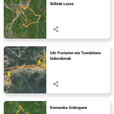
Ibilbide Luzea
Izki Postarien eta Txarabitana
bidezidorrak
Kamaraka-Goikogane