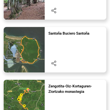
Santoña Buciero Santoña
Zengotita-Oiz-Kortaguren-
Ziortzako monastegia