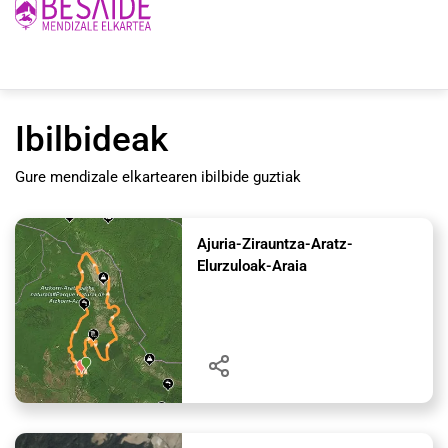
Ibilbideak
Gure mendizale elkartearen ibilbide guztiak
Ajuria-Zirauntza-Aratz-
Elurzuloak-Araia