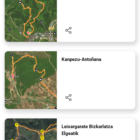
Kanpezu-Antoñana
Leixargarate Bizkarlatza
Elgeatik