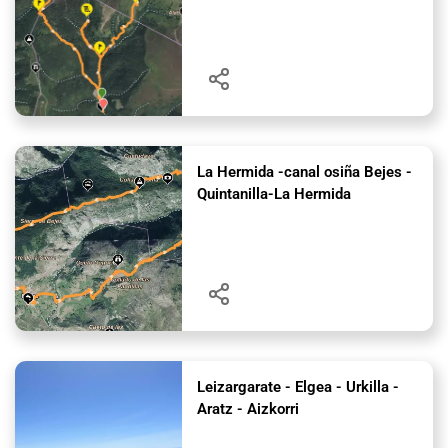
La Hermida -canal osiña Bejes -
Quintanilla-La Hermida
Leizargarate - Elgea - Urkilla -
Aratz - Aizkorri