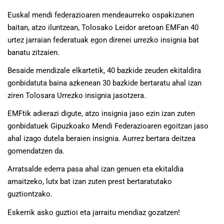
Euskal mendi federazioaren mendeaurreko ospakizunen
baitan, atzo iluntzean, Tolosako Leidor aretoan EMFan 40
urtez jarraian federatuak egon direnei urrezko insignia bat
banatu zitzaien.
Besaide mendizale elkartetik, 40 bazkide zeuden ekitaldira
gonbidatuta baina azkenean 30 bazkide bertaratu ahal izan
ziren Tolosara Urrezko insignia jasotzera.
EMFtik adierazi digute, atzo insignia jaso ezin izan zuten
gonbidatuek Gipuzkoako Mendi Federazioaren egoitzan jaso
ahal izago dutela beraien insignia. Aurrez bertara deitzea
gomendatzen da.
Arratsalde ederra pasa ahal izan genuen eta ekitaldia
amaitzeko, lutx bat izan zuten prest bertaratutako
guztiontzako.
Eskerrik asko guztioi eta jarraitu mendiaz gozatzen!