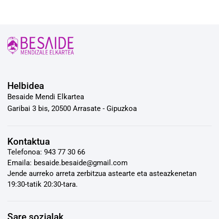
Helbidea
Besaide Mendi Elkartea
Garibai 3 bis, 20500 Arrasate - Gipuzkoa
Kontaktua
Telefonoa: 943 77 30 66
Emaila: besaide.besaide@gmail.com
Jende aurreko arreta zerbitzua astearte eta asteazkenetan
19:30-tatik 20:30-tara.
Sare sozialak