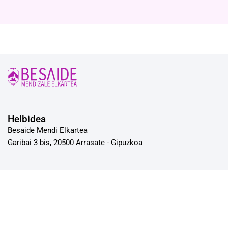
Helbidea
Besaide Mendi Elkartea
Garibai 3 bis, 20500 Arrasate - Gipuzkoa
Kontaktua
Telefonoa: 943 77 30 66
Emaila: besaide.besaide@gmail.com
Jende aurreko arreta zerbitzua astearte eta asteazkenetan
19:30-tatik 20:30-tara.