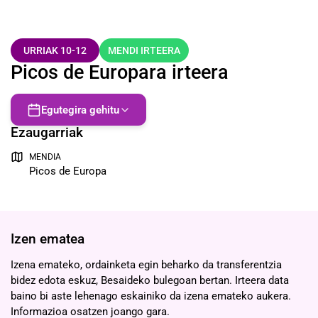
URRIAK 10-12
MENDI IRTEERA
Picos de Europara irteera
Egutegira gehitu
Ezaugarriak
MENDIA
Picos de Europa
Izen ematea
Izena emateko, ordainketa egin beharko da transferentzia
bidez edota eskuz, Besaideko bulegoan bertan. Irteera data
baino bi aste lehenago eskainiko da izena emateko aukera.
Informazioa osatzen joango gara.