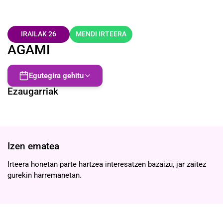
IRAILAK 26
MENDI IRTEERA
AGAMI
Egutegira gehitu
Ezaugarriak
Izen ematea
Irteera honetan parte hartzea interesatzen bazaizu, jar zaitez
gurekin harremanetan.