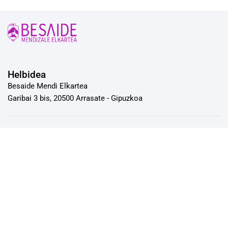
Helbidea
Besaide Mendi Elkartea
Garibai 3 bis, 20500 Arrasate - Gipuzkoa
Kontaktua
Telefonoa: 943 77 30 66
Emaila: besaide.besaide@gmail.com
Jende aurreko arreta zerbitzua astearte eta asteazkenetan
19:30-tatik 20:30-tara.
Sare sozialak