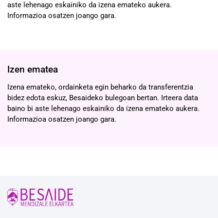
aste lehenago eskainiko da izena emateko aukera.
Informazioa osatzen joango gara.
Izen ematea
Izena emateko, ordainketa egin beharko da transferentzia
bidez edota eskuz, Besaideko bulegoan bertan. Irteera data
baino bi aste lehenago eskainiko da izena emateko aukera.
Informazioa osatzen joango gara.