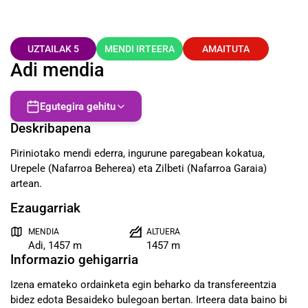
UZTAILAK 5
MENDI IRTEERA
AMAITUTA
Adi mendia
Egutegira gehitu
Deskribapena
Piriniotako mendi ederra, ingurune paregabean kokatua,
Urepele (Nafarroa Beherea) eta Zilbeti (Nafarroa Garaia)
artean.
Ezaugarriak
MENDIA
ALTUERA
Adi, 1457 m
1457 m
Informazio gehigarria
Izena emateko ordainketa egin beharko da transfereentzia
bidez edota Besaideko bulegoan bertan. Irteera data baino bi