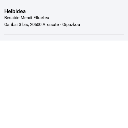
Helbidea
Besaide Mendi Elkartea
Garibai 3 bis, 20500 Arrasate - Gipuzkoa
Kontaktua
Telefonoa: 943 77 30 66
Emaila: besaide.besaide@gmail.com
Jende aurreko arreta zerbitzua astearte eta asteazkenetan
19:30-tatik 20:30-tara.
Sare sozialak
© Besaide Mendizale Elkartea ©2026